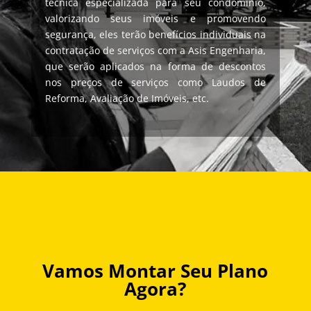
técnica especializada para seu condomínio,
valorizando seus imóveis e promovendo
segurança, eles terão benefícios individuais na
contratação de serviços com a Asis Engenharia,
que serão aplicados na forma de
descontos
nos preços de serviços como Laudos de
Reforma, Avaliação de Imóveis, etc.
Vamos Montar Seu Plano
Agora?