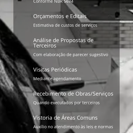
Conforme NBR 5674
Orçamentos e Editais
Estimativa de custos de serviços
Análise de Propostas de
Terceiros
Com elaboração de parecer sugestivo
Visitas Periódicas
Mediante agendamento
Recebimento de Obras/Serviços
Quando executados por terceiros
Vistoria de Áreas Comuns
Auxílio no atendimento às leis e normas