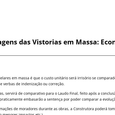
gens das Vistorias em Massa: Ec
telares em massa é que o custo unitário será irrisório se compara
 e verbas de indenização ou correção.
ras, servirá de comparativo para o Laudo Final, feito após a concl
 e praticamente embasarão a sentença por poder comparar a evoluç
amações de moradores durante as obras, a Construtora poderá tomar
o menores impactos etc.)