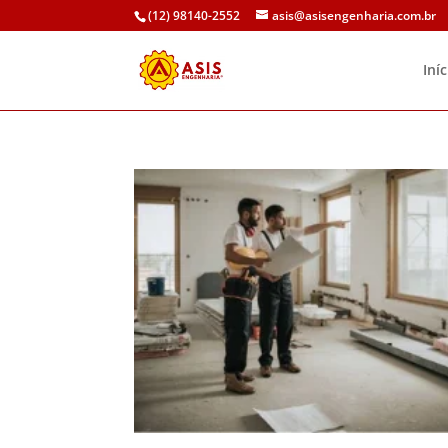
(12) 98140-2552
asis@asisengenharia.com.br
Iníc