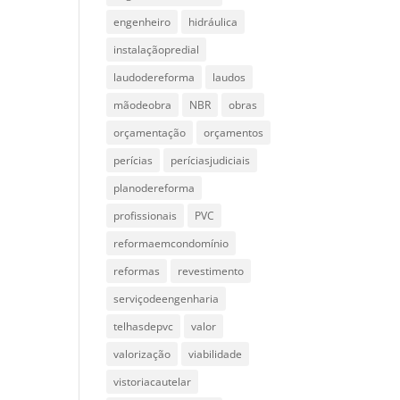
engenheiro
hidráulica
instalaçãopredial
laudodereforma
laudos
mãodeobra
NBR
obras
orçamentação
orçamentos
perícias
períciasjudiciais
planodereforma
profissionais
PVC
reformaemcondomínio
reformas
revestimento
serviçodeengenharia
telhasdepvc
valor
valorização
viabilidade
vistoriacautelar