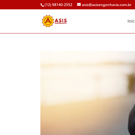
(12) 98140-2552
asis@asisengenharia.com.br
Iníc