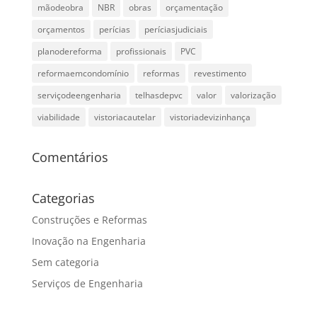
mãodeobra
NBR
obras
orçamentação
orçamentos
perícias
períciasjudiciais
planodereforma
profissionais
PVC
reformaemcondomínio
reformas
revestimento
serviçodeengenharia
telhasdepvc
valor
valorização
viabilidade
vistoriacautelar
vistoriadevizinhança
Comentários
Categorias
Construções e Reformas
Inovação na Engenharia
Sem categoria
Serviços de Engenharia