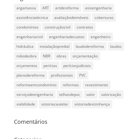
argamassa
ART
artdereforma
asisengenharia
assistênciatécnica
avaliaçãodeimóveis
coberturas
condomínios
construçãocivil
contratos
engenhariacivil
engenhariadecustos
engenheiro
hidráulica
instalaçãopredial
laudodereforma
laudos
mãodeobra
NBR
obras
orçamentação
orçamentos
perícias
períciasjudiciais
planodereforma
profissionais
PVC
reformaemcondomínio
reformas
revestimento
serviçodeengenharia
telhasdepvc
valor
valorização
viabilidade
vistoriacautelar
vistoriadevizinhança
Comentários