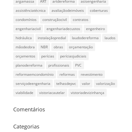
argamassa
ART
artdereforma
asisengenharia
assistênciatécnica
avaliaçãodeimóveis
coberturas
condomínios
construçãocivil
contratos
engenhariacivil
engenhariadecustos
engenheiro
hidráulica
instalaçãopredial
laudodereforma
laudos
mãodeobra
NBR
obras
orçamentação
orçamentos
perícias
períciasjudiciais
planodereforma
profissionais
PVC
reformaemcondomínio
reformas
revestimento
serviçodeengenharia
telhasdepvc
valor
valorização
viabilidade
vistoriacautelar
vistoriadevizinhança
Comentários
Categorias