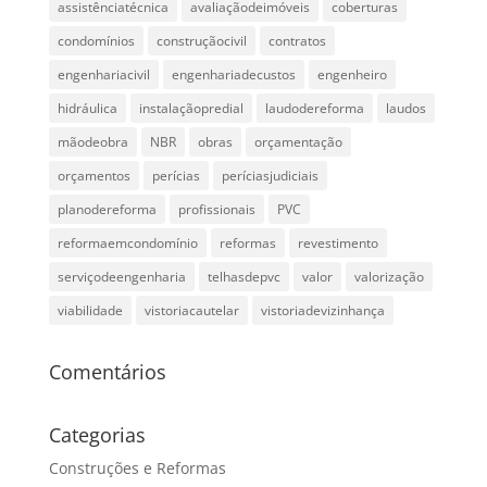
assistênciatécnica
avaliaçãodeimóveis
coberturas
condomínios
construçãocivil
contratos
engenhariacivil
engenhariadecustos
engenheiro
hidráulica
instalaçãopredial
laudodereforma
laudos
mãodeobra
NBR
obras
orçamentação
orçamentos
perícias
períciasjudiciais
planodereforma
profissionais
PVC
reformaemcondomínio
reformas
revestimento
serviçodeengenharia
telhasdepvc
valor
valorização
viabilidade
vistoriacautelar
vistoriadevizinhança
Comentários
Categorias
Construções e Reformas