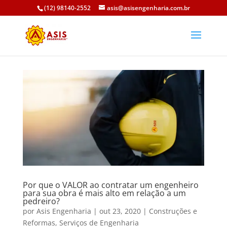
(12) 98140-2552
asis@asisengenharia.com.br
Por que o VALOR ao contratar um engenheiro
para sua obra é mais alto em relação a um
pedreiro?
por
Asis Engenharia
|
out 23, 2020
|
Construções e
Reformas
,
Serviços de Engenharia